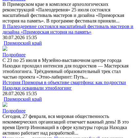
В Приморском крае в комплексе археологических
реконструкций «Палеодеревня» 25 июля состоялся
масштабный фестиваль мастеров и дизайна «Приморская
история на память». В программе фестиваля приняли...
В Палеодеревне состоялся масштабный фестиваль мастеров и
дизайна «Приморская история на память»
30.07.2026 15:35
Приморский край
Подробнее
С 23 по 25 июля в Музейно-выставочном центре города
Находки проходил интенсив для подростков — Мастерская
этноблогинга. Трёхдневный образовательный трек стал
частью проекта «Этно-лабиринт: Путь...
История Приморья в объективе смартфона: как подростки
Находки осваивали этноблогинг
28.07.2026 15:35
Приморский край
Подробнее
Сегодня, 27 февраля, вся мировая общественность
некоммерческих организаций отмечает важный день! В это
время Центр Инноваций в сфере культуры города Находка
активно работает над разработкой...