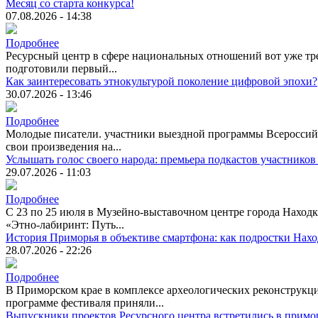
Месяц со старта конкурса!
07.08.2026 - 14:38
Подробнее
Ресурсный центр в сфере национальных отношений вот уже тре
подготовили первый...
Как заинтересовать этнокультурой поколение цифровой эпохи?
30.07.2026 - 13:46
Подробнее
Молодые писатели. участники выездной программы Всероссийск
свои произведения на...
Услышать голос своего народа: премьера подкастов участников
29.07.2026 - 11:03
Подробнее
С 23 по 25 июля в Музейно-выставочном центре города Находк
«Этно-лабиринт: Путь...
История Приморья в объективе смартфона: как подростки Нах
28.07.2026 - 22:26
Подробнее
В Приморском крае в комплексе археологических реконструкци
программе фестиваля приняли...
Выпускники проектов Ресурсного центра встретились в примо