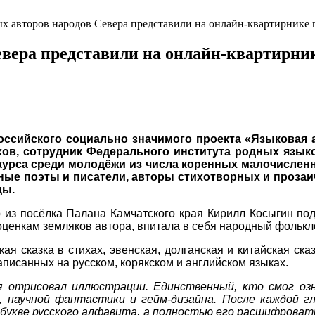
х авторов народов Севера представили на онлайн-квартирнике 
евера представили на онлайн-квартирни
сийского социально значимого проекта «Языковая ар
хов, сотрудник Федерального института родных язы
нкурса среди молодёжи из числа коренных малочислен
ные поэты и писатели, авторы стихотворных и проза
ды.
из посёлка Палана Камчатского края Кирилл Косыгин под
 оценкам земляков автора, впитала в себя народный фолькл
ая сказка в стихах, эвенская, долганская и китайская ска
писанных на русском, корякском и английском языках.
 я отрисовал иллюстрации. Единственный, кто смог о
а, научной фантастики и гейм-дизайна. После каждой 
укве русского алфавита, а полностью его расшифровать