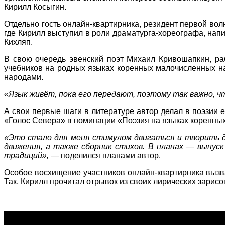
Кирилл Косыгин.
Отдельно гость онлайн-квартирника, резидент первой во
где Кирилл выступил в роли драматурга-хореографа, напи
Кихляп.
В свою очередь эвенский поэт Михаил Кривошапкин, р
учебников на родных языках коренных малочисленных на
народами.
«Язык живёт, пока его передают, поэтому так важно, ч
А свои первые шаги в литературе автор делал в поэзии 
«Голос Севера» в номинации «Поэзия на языках коренны
«Это стало для меня стимулом двигаться и творить д
движения, а также сборник стихов. В планах ― выпуск
традиций»,
― поделился планами автор.
Особое восхищение участников онлайн-квартирника вызв
Так, Кирилл прочитал отрывок из своих лирических зари