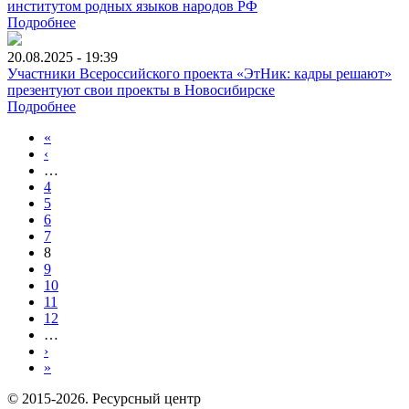
институтом родных языков народов РФ
Подробнее
20.08.2025 - 19:39
Участники Всероссийского проекта «ЭтНик: кадры решают»
презентуют свои проекты в Новосибирске
Подробнее
«
‹
…
4
5
6
7
8
9
10
11
12
…
›
»
© 2015-2026. Ресурсный центр