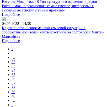
Евгения Михалева: «В Год культурного наследия народов
России можно реализовать самые смелые, интересные и
актуальные этнокультурные проекты»
Подробнее
04.05.2022 - 14:38
Круглый стол о современной языковой ситуации в
сообществе носителей хантыйского языка состоялся в Ханты-
Мансийске
Подробнее
«
‹
…
32
33
34
35
36
37
38
39
40
…
›