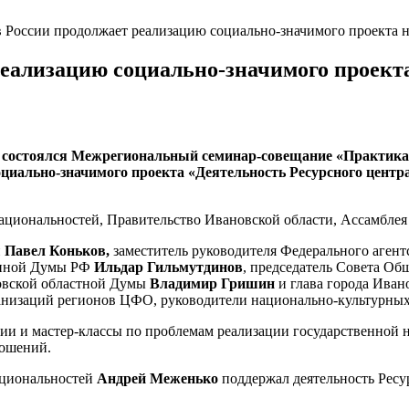
 России продолжает реализацию социально-значимого проекта н
реализацию социально-значимого проекта
ей состоялся Межрегиональный семинар-совещание «Практика
оциально-значимого проекта «Деятельность Ресурсного цент
ациональностей, Правительство Ивановской области, Ассамблея
и
Павел Коньков,
заместитель руководителя Федерального агент
венной Думы РФ
Ильдар Гильмутдинов
, председатель Совета О
новской областной Думы
Владимир Гришин
и глава города Ива
анизаций регионов ЦФО, руководители национально-культурных
ии и мастер-классы по проблемам реализации государственной 
ношений.
ациональностей
Андрей Меженько
поддержал деятельность Ресу