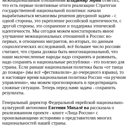
межнациональным отношениям
Владимир Зорин
отметил,
что есть первые позитивные итоги реализации Стратегии
государственной национальной политики: начали
вырабатываться механизмы решения двуединой задачи - с
одной стороны, это укрепление российской идентичности, с
другой стороны, это сохранение и поддержка этнической
идентичности. Мы сегодня можем констатировать явное
улучшение межнациональных отношений в России: во-
первых, в отношении мигрантов, во-вторых, по данным
социологических исследований, всё большее число россиян
считают, что страна должна быть многонациональной, что
наши малочисленные народы надо сохранять и развивать,
надо сохранять и национальные республики - это полезно для
страны. Если раньше национальная политика была «от танца
до пожара» (мы всё «фестивалили» до очередного взрыва), то
в настоящее время национальная политика России «на ручном
управлении», мы можем прогнозировать и предотвращать
сложные ситуации. Теперь перед нами задача - сохранить
результаты.
Генеральный директор Федеральной еврейской национально-
культурной автономии
Евгения Михалё
ва
рассказала о
реализованном проекте - книге «Лица России» с
пронизывающими историями о представителях многих
национальностей нашей страны.