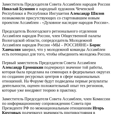
Заместитель Председателя Совета Ассамблеи народов России
Николай Бухонин
и народный художник Чеченской
Республики и Республики Ингушетия
Александр Шилов
познакомили присутствующих со стартовавшим новым
проектом Ассамблеи - «Духовное наследие народов России».
Председатель Вологодского регионального отделения
Ассамблеи народов России, член Общественной палаты
Вологодской области, сопредседатель Молодежной
Ассамблеи народов России «МЫ – РОССИЯНЕ»
Борис
Ханчалян
заверил, что у молодежной команды Ассамблеи
есть потенциал для того, чтобы объединить молодежь России.
Первый заместитель Председателя Совета Ассамблеи
Александр Ермошкин
подчеркнул значение той работы,
которая была проделана на семинарах в федеральных округах
по созданию ресурсных центров в сфере национальных
отношений. На Форуме будут подведены первые результаты
деятельности, оценен положительный опыт тех регионов,
которые уже внедряют теорию в практику.
Заместитель Председателя Совета Ассамблеи, член Комиссии
по информационному сопровождению Совета при
Президенте РФ по межнациональным отношениям
Игорь
Круговых
подчеркнул значимость противостояния в