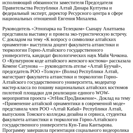
исполняющий обязанности заместителя Председателя
Правительства Республики Алтай Динара Култуева и
федеральный эксперт, директор Ресурсного центра в сфере
национальных отношений Евгения Михалева.
Руководитель «Этнопарка на Телецком» Сынару Анатпаева
представила выставку и провела эко-туристическую встречу.
С докладом на тему «К вопросу о символике алтайских
орнаментов» выступила доцент факультета алтаистики и
тюркологии Горно-Алтайского государственного
университета, кандидат филологических наук Майя Чочкона.
О «Культурном коде алтайского женского костюма» рассказала
Кемене Сатунова ― руководитель ателье «Алтай Буучай»,
председатель РОО «Толкун» (Волна) Республики Алтай,
магистрант факультета алтаистики и тюркологии Горно-
Алтайского государственного университета, модератор
мастер-класса по пошиву национальных алтайских костюмов
пилотной площадки для реализации единого WОW-
мероприятия проекта «ЭтНик:ПроДвижение». Доклад на тему
«Применение алтайской орнаментики в современной моде»
представила член РОО «Алтай Кабай» Республики Алтай,
выпускник Томского колледжа дизайна и сервиса, студентка
факультета алтаистики и тюркологии Горно-Алтайского
государственного университета Кун-Тана Кантырова.
Программу завершила презентация социального видеоролика