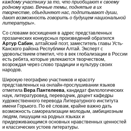
каждому участнику за то, что приобщают к своему
родному краю. Вечные темы, поднятые в их
творчестве, объединяют нас, подпитывают души,
дают возможность говорить о будущем национальной
литературы»
.
Со словами восхищения в адрес представленных
прозаических конкурсных произведений обратился
Артур Сабин
, алтайский поэт, заместитель главы Усть-
Канского района Республики Алтай. Эксперт с
удовольствием отметил, что в век глобализации в России
есть ребята, которые увлекаются творчеством,
возрождая через слово традиции и культуру своих
народов.
Широкую географию участников и красоту
представленных на онлайн-прослушивании языков
отметила
Вера Пантелеева
, кандидат филологических
наук, литературовед, переводчик, доцент кафедры
художественного перевода Литературного института
имени Горького. По её словам, крайне важно дать
возможность самореализации молодым, амбициозным
людям, пишущим на родных языках и
придерживающимся основных нравственных ценностей
и классических устоев литературы.