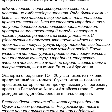
профессионализм в оценке конкурсных заявок.
«Вы не только члены экспертного совета, а
настоящие амбассадоры проекта. Рада быть с вами и
быть частью нашего творческого и талантливого,
яркого коллектива. Что же касается марафона, то я
получила большое эстетическое наслаждение от
прослушивания презентаций молодых авторов, а
также просмотра видео с их выступлениями. С
удовольствием отмечаю, что после каждого нашего
проекта в этнокультурную сферу приходит всё больше
талантливых и интересных молодых людей. После
участия в литературном проекте они погружаются в
национальную культуру и традиции, стараются
внести в них весомый вклад, не ограничиваясь только
творчеством»,
― отметила Евгения Абрамовна.
Эксперты определили ТОП-20 участников, из них ещё
предстоит выбрать только 10 участников ― поэтов и
прозаиков, которые летом пройдут выездную программу
проекта в Республике Алтай и Алтайском крае. Список
резидентов будет обнародован в начале апреля.
Всероссийский проект «Языковая арт-резиденция.
Музыка слова» реализуется Ресурсным центром в
сфере национальных отношений при поддержке