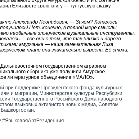
ципального округа Амурской области и с согласия
арил Елизавете свою книгу — тунгусскую сказку
такте Александр Леонидович
.
―
Зачем? Хотелось
 получилось!
Нет, конечно, в полной мере смыслы
ловно необычные этнические музыкальные инструменты.
вовалось ― все они о том, что так близко и дорого
стихами амурчанка
―
наша замечательная Лиза
ворческом плане она значительно выросла. Её стихи,
в Дальневосточном государственном аграрном
уникального сборника уже получили Амурское
ское литературное объединение «МАЛО».
й при поддержке Президентского фонда культурных
ям и миграции, Министерства культуры Республики
ссии Государственного Российского Дома народного
еством языковых активистов новых медиа, Советом
 Башкортостан.
гу #ЯзыковаяАртРезиденция.