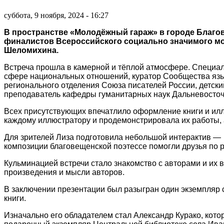
суббота, 9 ноября, 2024 - 16:27
В пространстве «Молодёжный гараж» в городе Благо
финалистов Всероссийского социально значимого мо
Шеломихина.
Встреча прошла в камерной и тёплой атмосфере. Специал
сфере национальных отношений, куратор Сообщества язы
регионального отделения Союза писателей России, детски
преподаватель кафедры гуманитарных наук Дальневосточ
Всех присутствующих впечатлило оформление книги и ил
каждому иллюстратору и продемонстрировала их работы, а
Для зрителей Лиза подготовила небольшой интерактив — п
композиции благовещенской поэтессе помогли друзья по 
Кульминацией встречи стало знакомство с авторами и их 
произведения и мысли авторов.
В заключении презентации был разыгран один экземпляр 
книги.
Изначально его обладателем стал Александр Курако, кото