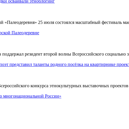
одки осваивали этноблогинг
й «Палеодеревня» 25 июля состоялся масштабный фестиваль мас
рской Палеодеревне
оддержал резидент второй волны Всероссийского социально зн
поэт представил таланты родного посёлка на квартирнике проек
Всероссийского конкурса этнокультурных выставочных проекто
 по многонациональной России»