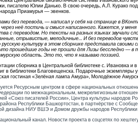
овка Центральной библиотечной системы Ивановского муни
и, писателю Юлии Данько. В свою очередь, А.Л. Курако под
 народа Приамурья — эвенков.
тами без перевода
, ― написал у себя на странице в ВКон
через неё постичь и смысл написанного.
Кажется, у меня
ва с переводом. Но тексты на разных языках звучали с
анные, отрывистые, мелодичные...
И без переводов чувст
 русскую культуру в этом сборнике представила своими 
, что прошедшие годы не прошли для Лизы бесследно
―
в т
мурскую область. Это то, что я называю поэзией.
тации сборника в Центральной библиотеке с. Ивановка и 
книг в библиотеки Благовещенска. Подарочные экземпляры 
еская гостиная «Зелёная лампа Амура», Молодëжное Амур
зуется Ресурсным центром в сфере национальных отношени
Федерации по межнациональным, межрелигиозным отношени
ей «Союз писателей России», Центра культуры народов Ро
района Республики Башкортостан, в партнёрстве с Сообщ
лой дизайна НИУ ВШЭ и Домом дружбы народов Республики
циональный канал. Новости проекта в соцсетях по хеште