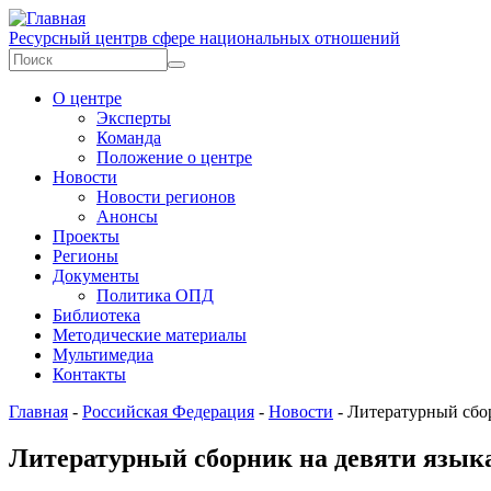
Перейти к основному содержанию
Ресурсный центр
в сфере национальных отношений
Форма поиска
Поиск
О центре
Эксперты
Команда
Положение о центре
Новости
Новости регионов
Анонсы
Проекты
Регионы
Документы
Политика ОПД
Библиотека
Методические материалы
Мультимедиа
Контакты
Главная
-
Российская Федерация
-
Новости
-
Литературный сбор
Литературный сборник на девяти языка