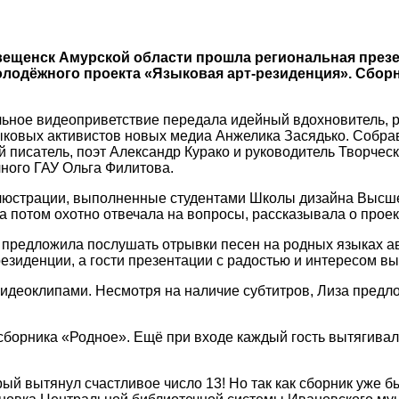
вещенск Амурской области прошла региональная през
лодёжного проекта «Языковая арт-резиденция». Сборн
ьное видеоприветствие передала идейный вдохновитель, р
ковых активистов новых медиа Анжелика Засядько. Собра
й писатель, поэт Александр Курако и руководитель Творче
ного ГАУ Ольга Филитова.
люстрации, выполненные студентами Школы дизайна Высше
 потом охотно отвечала на вопросы, рассказывала о проек
редложила послушать отрывки песен на родных языках авто
резиденции, а гости презентации с радостью и интересом 
видеоклипами. Несмотря на наличие субтитров, Лиза предл
сборника «Родное». Ещё при входе каждый гость вытягивал
рый вытянул счастливое число 13! Но так как сборник уже 