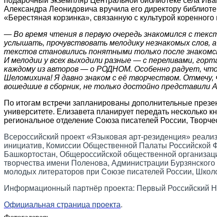
подарочный экземпляр Центральной библиотеке села Иван
Александра Леонидовича вручила его директору библиотек
«Берестяная корзинка», связанную с культурой коренного
― В
о время чтения в первую очередь знакомился с текс
услышать, прочувствовать мелодику незнакомых слов, а 
текстов становились понятными только после знакомст
И мелодии у всех выходили разные
―
с переливами, горт
каждому из авторов
―
о РОДНОМ.
Особенно радует, что
Шеломихина!
Я давно знаком с её творчеством. Отмечу
вошедшие в сборник, не только достойно представили А
По итогам встречи запланированы дополнительные презен
университете. Елизавета планирует передать несколько 
региональное отделение Союза писателей России, Творч
Всероссийский проект «Языковая арт-резиденция» реали
инициатив, Комиссии Общественной Палаты Российской 
Башкортостан, Общероссийской общественной организаци
творчества имени Поленова, Администрации Бурзянского 
молодых литераторов при Союзе писателей России, Шко
Информационный партнёр проекта: Первый Российский На
Официальная страница проекта
.