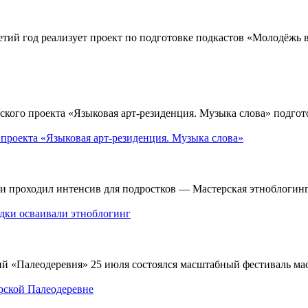
тий год реализует проект по подготовке подкастов «Молодёжь 
ого проекта «Языковая арт-резиденция. Музыка слова» подгото
 проекта «Языковая арт-резиденция. Музыка слова»
и проходил интенсив для подростков — Мастерская этноблогинг
одки осваивали этноблогинг
й «Палеодеревня» 25 июля состоялся масштабный фестиваль мас
рской Палеодеревне