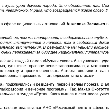
 культурой другого народа. Это объединяет нас. Сег
ь невозможно. Я рада, что возвращается живое слово. У
ра в сфере национальных отношений
Анжелика Засядько
п
штабнее, чем мы планировали, и содержательно глубже.
родных инструментов и напевов, так и свободным дых
нального выступления. В результате мы увидели вдохно
и очень переживает за будущее национальной литературы
еллажей каждый номер «Музыки слова» был уникален: удм
тью, тувинское горловое пение завораживало, а мокшанс
ю теплоту и проникновенность. Авторы говорили о главн
проверенная временем, — аплодисменты не стихали.
» подключились и резиденты первой волны проекта. В ал
лаборатории и вечерние программы. Так,
Макар Окотэтт
мальчика в тундре «Ёртя». Книга вышла в свет после уч
ка слова» реализуется АНО «Ресурсный центр в сфере 