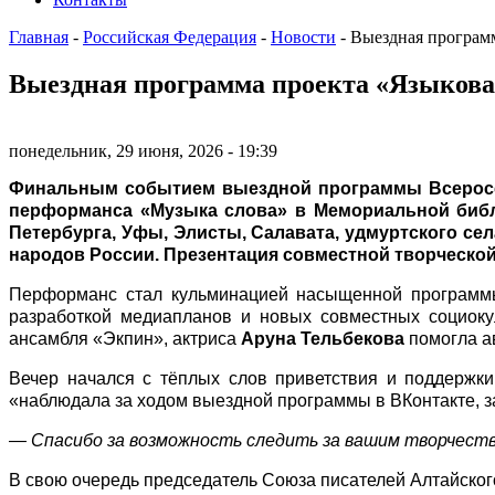
Главная
-
Российская Федерация
-
Новости
-
Выездная программ
Выездная программа проекта «Языкова
понедельник, 29 июня, 2026 - 19:39
Финальным событием выездной программы Всероссий
перформанса «Музыка слова» в Мемориальной библи
Петербурга, Уфы, Элисты, Салавата, удмуртского се
народов России. Презентация совместной творческой
Перформанс стал кульминацией насыщенной программы 
разработкой медиапланов и новых совместных социоку
ансамбля «Экпин», актриса
Аруна Тельбекова
помогла ав
Вечер начался с тёплых слов приветствия и поддерж
«наблюдала за ходом выездной программы в ВКонтакте, з
— Спасибо за возможность следить за вашим творчество
В свою очередь председатель Союза писателей Алтайског