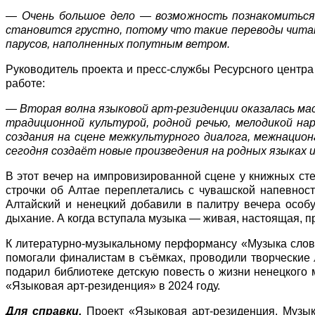
— Очень большое дело — возможность познакомиться с
становится грустно, потому что такие переводы читат
парусов, наполненных попутным ветром.
Руководитель проекта и пресс-службы Ресурсного цент
работе:
— Вторая волна языковой арт-резиденции оказалась мас
традиционной культурой, родной речью, мелодикой на
создания на сцене межкультурного диалога, межнацио
сегодня создаëт новые произведения на родных языках 
В этот вечер на импровизированной сцене у книжных ст
строчки об Алтае переплетались с чувашской напевнос
Алтайский и ненецкий добавили в палитру вечера особу
дыхание. А когда вступала музыка — живая, настоящая, 
К литературно-музыкальному перформансу «Музыка слова
помогали финалистам в съёмках, проводили творческие 
подарил библиотеке детскую повесть о жизни ненецкого 
«Языковая арт-резиденция» в 2024 году.
Для справки.
Проект «Языковая арт-резиденция. Музы