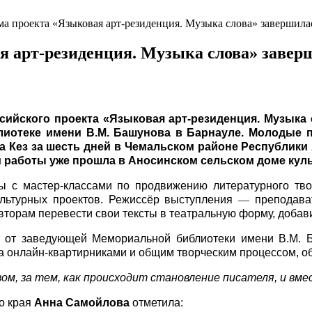
а проекта «Языковая арт-резиденция. Музыка слова» завершила
я арт-резиденция. Музыка слова» завер
ского проекта «Языковая арт-резиденция. Музыка с
отеке имени В.М. Башунова в Барнауле. Молодые пи
ла Кез за шесть дней в Чемальском районе Республики
 работы уже прошла в Аносинском сельском доме куль
с мастер-классами по продвижению литературного твор
льтурных проектов. Режиссёр выступления
―
преподават
торам перевести свои тексты в театральную форму, добавив
ки от заведующей Мемориальной библиотеки имени В.М.
а онлайн-квартирниками и общим творческим процессом, о
м, за тем, как происходит становление писателя, и вме
о края
Анна Самойлова
отметила: