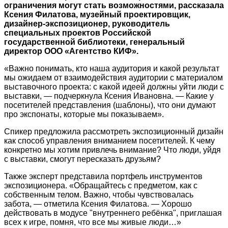
ограничения могут стать возможностями, рассказала
Ксения Филатова, музейный проектировщик,
дизайнер-экспозиционер, руководитель
специальных проектов Российской
государственной библиотеки, генеральный
директор ООО «Агентство КИФ».
«Важно понимать, кто наша аудитория и какой результат
мы ожидаем от взаимодействия аудитории с материалом
выставочного проекта: с какой идеей должны уйти люди с
выставки, ― подчеркнула Ксения Ивановна. ― Какие у
посетителей представления (шаблоны), что они думают
про экспонаты, которые мы показываем».
Спикер предложила рассмотреть экспозиционный дизайн
как способ управления вниманием посетителей. К чему
конкретно мы хотим привлечь внимание? Что люди, уйдя
с выставки, смогут пересказать друзьям?
Также эксперт представила портфель инструментов
экспозиционера. «Обращайтесь с предметом, как с
собственным телом. Важно, чтобы чувствовалась
забота, ― отметила Ксения Филатова. ― Хорошо
действовать в модусе "внутреннего ребёнка", приглашая
всех к игре, помня, что все мы живые люди…»