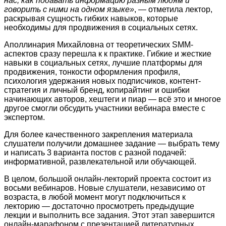
нас, как подавать информацию разным людям и
говорить с ними на одном языке»
, ― отметила лектор,
раскрывая сущность гибких навыков, которые
необходимы для продвижения в социальных сетях.
Аполлинария Михайловна от теоретических
SMM
-
аспектов сразу перешла к к практике. Гибкие и жесткие
навыки в социальных сетях, лучшие платформы для
продвижения, тонкости оформления профиля,
психология удержания новых подписчиков, контент-
стратегия и личный бренд, копирайтинг и ошибки
начинающих авторов, хештеги и пиар ― всё это и многое
другое смогли обсудить участники вебинара вместе с
экспертом.
Для более качественного закрепления материала
слушатели получили домашнее задание ― выбрать тему
и написать 3 варианта постов с разной подачей:
информативной, развлекательной или обучающей.
В целом, большой онлайн-лекторий проекта состоит из
восьми вебинаров. Новые слушатели, независимо от
возраста, в любой момент могут подключиться к
лекторию — достаточно просмотреть предыдущие
лекции и выполнить все задания. Этот этап завершится
онлайн-марафоном с презентацией литературных