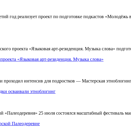
тий год реализует проект по подготовке подкастов «Молодёжь 
ого проекта «Языковая арт-резиденция. Музыка слова» подгото
 проекта «Языковая арт-резиденция. Музыка слова»
и проходил интенсив для подростков — Мастерская этноблогинг
одки осваивали этноблогинг
й «Палеодеревня» 25 июля состоялся масштабный фестиваль мас
рской Палеодеревне