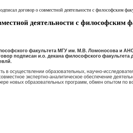
одписал договор о совместной деятельности с философским фа
овместной деятельности с философским 
лософского факультета МГУ им. М.В. Ломоносова и АН
говор подписан и.о. декана философского факультета
евлй
.
ь в осуществлении образовательных, научно-исследователь
 совместное экспертно-аналитическое обеспечение деятель
фере новых образовательных программ, обмен опытом по во