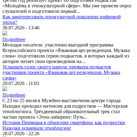
третий год реализует проект по подготовке подкастов
«Молодёжь в этнокультурной сфере». Мы уже провели опрос
слушателей и подготовили первый...
Как заинтересовать этнокультурой поколение цифровой
эпохи?
30.07.2026 - 13:46
Подробнее
Молодые писатели. участники выездной программы
Всероссийского проекта «Языковая арт-резиденция. Музыка
слова» подготовили серию подкастов, в которых каждый из
авторов читает свои произведения на...
Услышать голос своего народа: премьера подкастов
участников проекта «Языковая арт-резиденция. Музыка
слова»
29.07.2026 - 11:03
Подробнее
С 23 по 25 июля в Музейно-выставочном центре города
Находки проходил интенсив для подростков — Мастерская
этноблогинга. Трёхдневный образовательный трек стал
частью проекта «Этно-лабиринт: Путь...
История Приморья в объективе смартфона: как подростки
Находки осваивали этноблогинг
28.07.2026 - 22:26