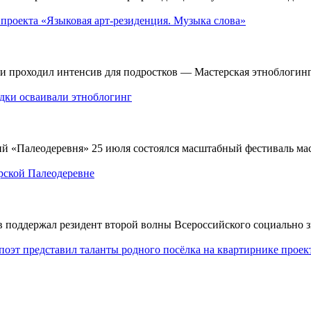
 проекта «Языковая арт-резиденция. Музыка слова»
и проходил интенсив для подростков — Мастерская этноблогинг
одки осваивали этноблогинг
й «Палеодеревня» 25 июля состоялся масштабный фестиваль мас
рской Палеодеревне
оддержал резидент второй волны Всероссийского социально зн
поэт представил таланты родного посёлка на квартирнике проек