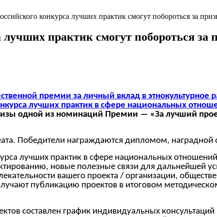
ероссийского конкурса лучших практик смогут побороться за
а лучших практик смогут побороться за
ственной премии за личный вклад в этнокультурное р
конкурса лучших практик в сфере национальных отнош
 призы одной из номинаций Премии ― «За лучший про
ата. Победители награждаются дипломом, наградной с
урса лучших практик в сфере национальных отношений
ектированию, новые полезные связи для дальнейшей у
кательности вашего проекта / организации, обществен
лучают публикацию проектов в итоговом методическом
оектов составлен график индивидуальных консультаций