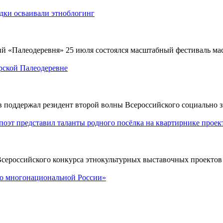
одки осваивали этноблогинг
й «Палеодеревня» 25 июля состоялся масштабный фестиваль мас
рской Палеодеревне
оддержал резидент второй волны Всероссийского социально зн
поэт представил таланты родного посёлка на квартирнике проек
Всероссийского конкурса этнокультурных выставочных проекто
 по многонациональной России»