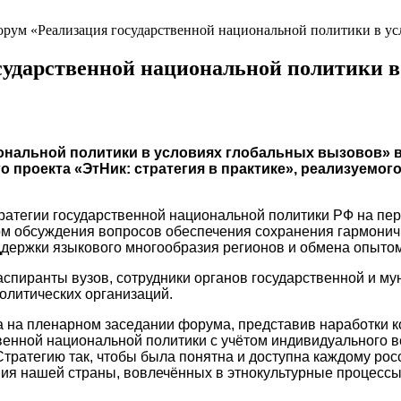
орум «Реализация государственной национальной политики в ус
сударственной национальной политики в
ональной политики в условиях глобальных вызовов» в
о проекта «ЭтНик: стратегия в практике», реализуемо
тегии государственной национальной политики РФ на пери
твом обсуждения вопросов обеспечения сохранения гармон
оддержки языкового многообразия регионов и обмена опыто
аспиранты вузов, сотрудники органов государственной и му
олитических организаций.
 на пленарном заседании форума, представив наработки ко
енной национальной политики с учётом индивидуального в
ратегию так, чтобы была понятна и доступна каждому росс
ния нашей страны, вовлечённых в этнокультурные процессы