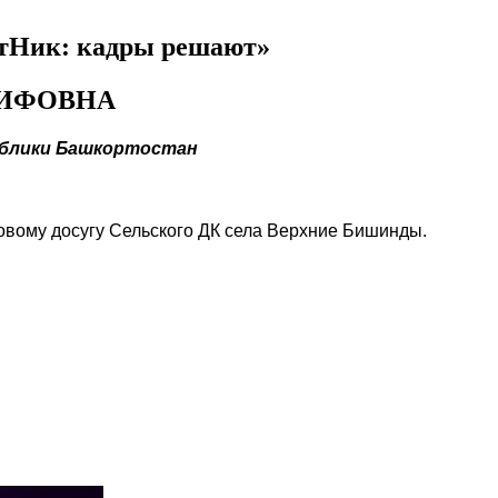
ЭтНик: кадры решают»
РИФОВНА
ублики Башкортостан
вому досугу Сельского ДК села Верхние Бишинды.