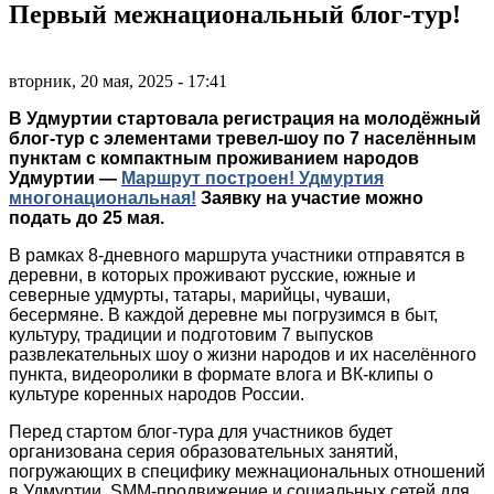
Первый межнациональный блог-тур!
вторник, 20 мая, 2025 - 17:41
В Удмуртии стартовала регистрация на
молодёжный
блог-тур с элементами тревел-шоу по 7 населённым
пунктам с компактным проживанием народов
Удмуртии ―
Маршрут построен! Удмуртия
многонациональная!
Заявку на участие можно
подать до 25 мая.
В рамках 8-дневного маршрута участники отправятся в
деревни, в которых проживают русские, южные и
северные удмурты, татары, марийцы, чуваши,
бесермяне. В каждой деревне мы погрузимся в быт,
культуру, традиции и подготовим 7 выпусков
развлекательных шоу о жизни народов и их населённого
пункта, видеоролики в формате влога и ВК-клипы о
культуре коренных народов России.
Перед стартом блог-тура для участников будет
организована серия образовательных занятий,
погружающих в специфику межнациональных отношений
в Удмуртии, SMM-продвижение и социальных сетей для