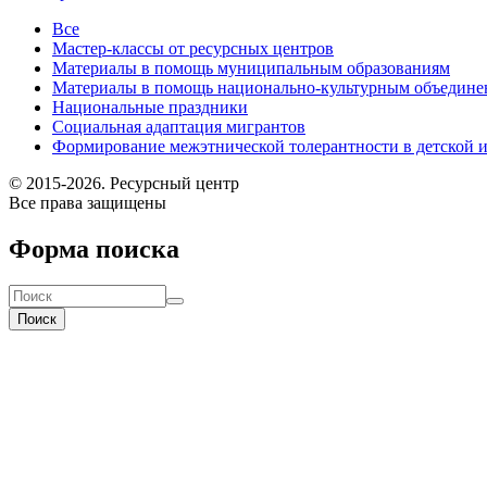
Все
Мастер-классы от ресурсных центров
Материалы в помощь муниципальным образованиям
Материалы в помощь национально-культурным объедине
Национальные праздники
Социальная адаптация мигрантов
Формирование межэтнической толерантности в детской 
© 2015-2026. Ресурсный центр
Все права защищены
Форма поиска
Поиск