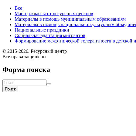
Все
Мастер-классы от ресурсных центров
Материалы в помощь муниципальным образованиям
Материалы в помощь национально-культурным объедине
Национальные праздники
Социальная адаптация мигрантов
Формирование межэтнической толерантности в детской 
© 2015-2026. Ресурсный центр
Все права защищены
Форма поиска
Поиск