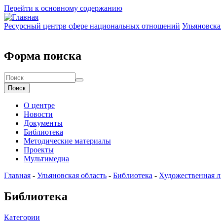
Перейти к основному содержанию
Ресурсный центр
в сфере национальных отношений
Ульяновска
Форма поиска
Поиск
О центре
Новости
Документы
Библиотека
Методические материалы
Проекты
Мультимедиа
Главная
-
Ульяновская область
-
Библиотека
-
Художественная л
Библиотека
Категории