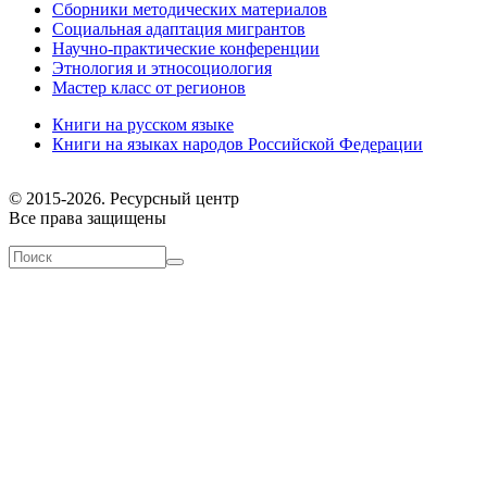
Сборники методических материалов
Социальная адаптация мигрантов
Научно-практические конференции
Этнология и этносоциология
Мастер класс от регионов
Книги на русском языке
Книги на языках народов Российской Федерации
© 2015-2026. Ресурсный центр
Все права защищены
Форма поиска
Поиск