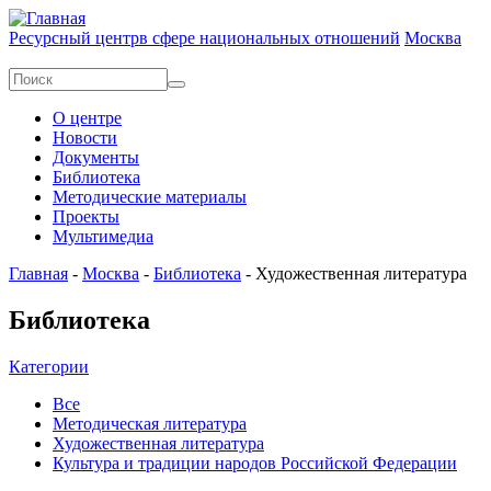
Перейти к основному содержанию
Ресурсный центр
в сфере национальных отношений
Москва
Форма поиска
Поиск
О центре
Новости
Документы
Библиотека
Методические материалы
Проекты
Мультимедиа
Главная
-
Москва
-
Библиотека
-
Художественная литература
Библиотека
Категории
Все
Методическая литература
Художественная литература
Культура и традиции народов Российской Федерации