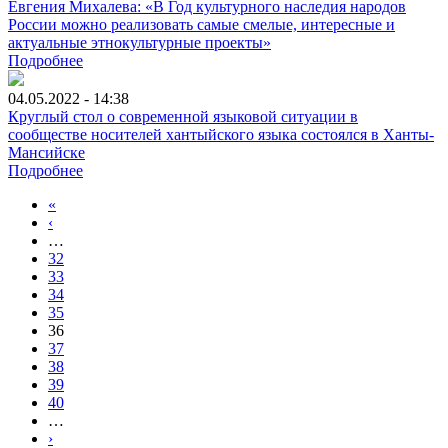
Евгения Михалева: «В Год культурного наследия народов
России можно реализовать самые смелые, интересные и
актуальные этнокультурные проекты»
Подробнее
04.05.2022 - 14:38
Круглый стол о современной языковой ситуации в
сообществе носителей хантыйского языка состоялся в Ханты-
Мансийске
Подробнее
«
‹
…
32
33
34
35
36
37
38
39
40
…
›