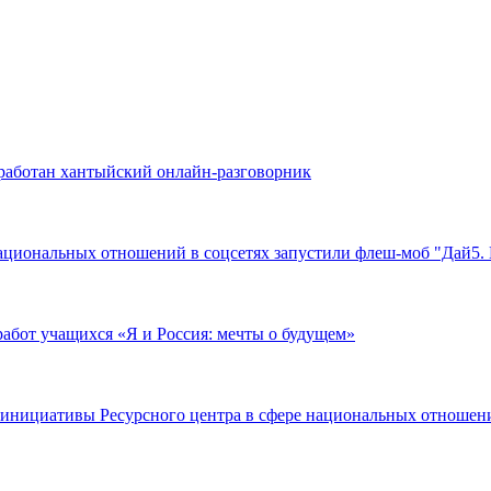
зработан хантыйский онлайн-разговорник
национальных отношений в соцсетях запустили флеш-моб "Дай5.
работ учащихся «Я и Россия: мечты о будущем»
 инициативы Ресурсного центра в сфере национальных отношен