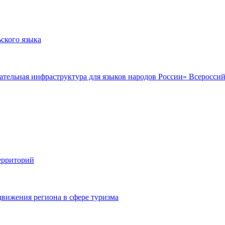
ьского языка
овательная инфраструктура для языков народов России» Всеро
ерриторий
движения региона в сфере туризма