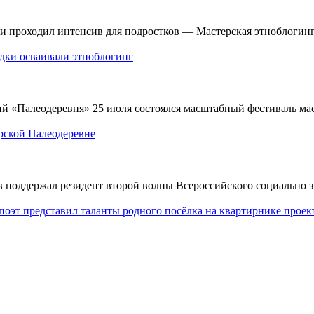
и проходил интенсив для подростков — Мастерская этноблогинг
одки осваивали этноблогинг
й «Палеодеревня» 25 июля состоялся масштабный фестиваль мас
рской Палеодеревне
оддержал резидент второй волны Всероссийского социально зн
поэт представил таланты родного посёлка на квартирнике проек