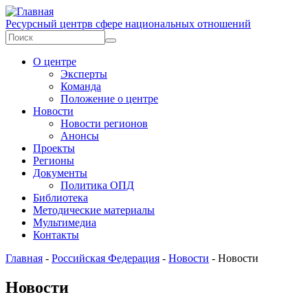
Перейти к основному содержанию
Ресурсный центр
в сфере национальных отношений
Форма поиска
Поиск
О центре
Эксперты
Команда
Положение о центре
Новости
Новости регионов
Анонсы
Проекты
Регионы
Документы
Политика ОПД
Библиотека
Методические материалы
Мультимедиа
Контакты
Главная
-
Российская Федерация
-
Новости
-
Новости
Новости