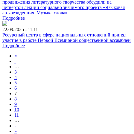
продвижения литературного творчества обсудили на
четвёртой лекции социально значимого проекта «Языковая
арт-резиденция. Музыка слова»
Подробнее
22.09.2025 - 11:11
Ресурсный центр в сфере национальных отношений принял
участие в работе Первой Всемирной общественной ассамблеи
Подробнее
«
‹
…
3
4
5
6
7
8
9
10
11
…
›
»