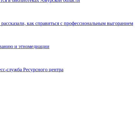
тся в библиотеках Амурской области
 рассказали, как справиться с профессиональным выгоранием
ованию и этномедиации
есс-служба Ресурсного центра