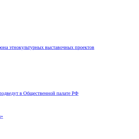
фона этнокультурных выставочных проектов
 подведут в Общественной палате РФ
а»