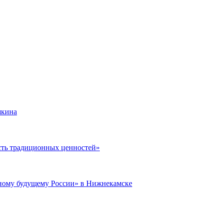
шкина
сть традиционных ценностей»
ному будущему России» в Нижнекамске