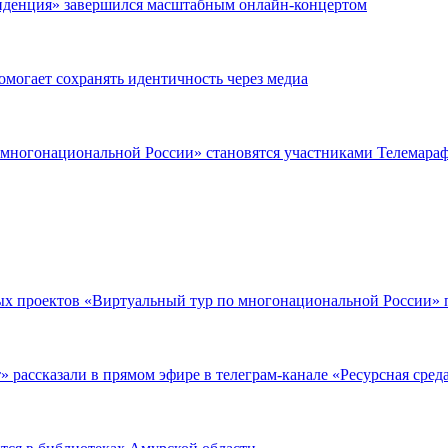
зиденция» завершился масштабным онлайн-концертом
омогает сохранять идентичность через медиа
о многонациональной России» становятся участниками Телемара
ных проектов «Виртуальный тур по многонациональной России»
 рассказали в прямом эфире в телеграм-канале «Ресурсная сред