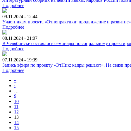
Литературный сборник на девяти языках народов России появи
Подробнее
09.11.2024 - 12:44
Участникам проекта «Этнопрактики: продвижение и развитие»
Подробнее
08.11.2024 - 21:07
В Челябинске состоялись семинары по социальному проектир
Подробнее
07.11.2024 - 19:39
Запись эфира по проекту «ЭтНик: кадры решают». На связи пр
Подробнее
«
‹
…
9
10
11
12
13
14
15