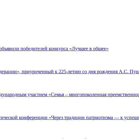
 объявили победителей конкурса «Лучшее в общее»
дерации», приуроченный к 225-летию со дня рождения А.С. Пу
дународным участием «Семья – многопоколенная преемственно
ической конференции «Через традиции патриотизма ― к успеш