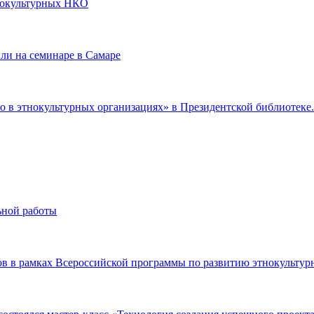
тнокультурных НКО
ли на семинаре в Самаре
тво в этнокультурных организациях» в Президентской библиотеке.
ьной работы
ов в рамках Всероссийской программы по развитию этнокульту