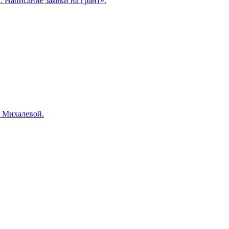
. Написание заявки на грант».
и Михалевой.