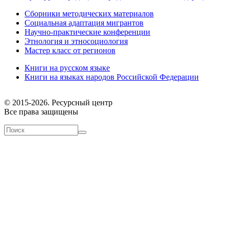
Сборники методических материалов
Социальная адаптация мигрантов
Научно-практические конференции
Этнология и этносоциология
Мастер класс от регионов
Книги на русском языке
Книги на языках народов Российской Федерации
© 2015-2026. Ресурсный центр
Все права защищены
Форма поиска
Поиск