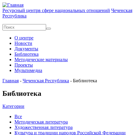
Перейти к основному содержанию
Ресурсный центр
в сфере национальных отношений
Чеченская
Республика
Форма поиска
Поиск
О центре
Новости
Документы
Библиотека
Методические материалы
Проекты
Мультимедиа
Главная
-
Чеченская Республика
-
Библиотека
Библиотека
Категории
Все
Методическая литература
Художественная литература
Культура и традиции народов Российской Федерации