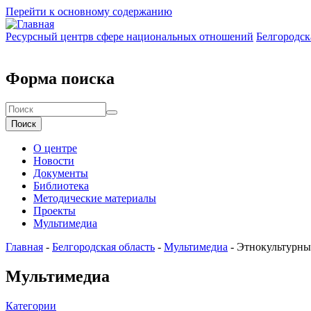
Перейти к основному содержанию
Ресурсный центр
в сфере национальных отношений
Белгородск
Форма поиска
Поиск
О центре
Новости
Документы
Библиотека
Методические материалы
Проекты
Мультимедиа
Главная
-
Белгородская область
-
Мультимедиа
-
Этнокультурны
Мультимедиа
Категории