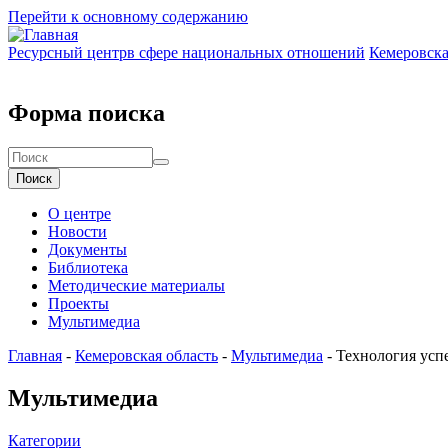
Перейти к основному содержанию
Ресурсный центр
в сфере национальных отношений
Кемеровска
Форма поиска
Поиск
О центре
Новости
Документы
Библиотека
Методические материалы
Проекты
Мультимедиа
Главная
-
Кемеровская область
-
Мультимедиа
-
Технология усп
Мультимедиа
Категории