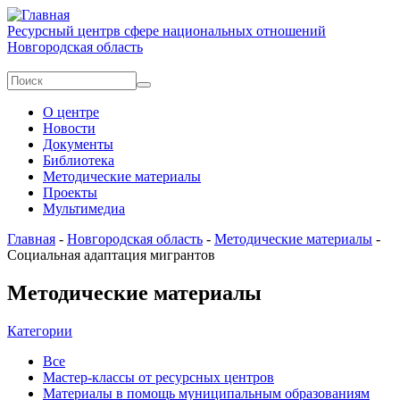
Перейти к основному содержанию
Ресурсный центр
в сфере национальных отношений
Новгородская область
Форма поиска
Поиск
О центре
Новости
Документы
Библиотека
Методические материалы
Проекты
Мультимедиа
Главная
-
Новгородская область
-
Методические материалы
-
Социальная адаптация мигрантов
Методические материалы
Категории
Все
Мастер-классы от ресурсных центров
Материалы в помощь муниципальным образованиям