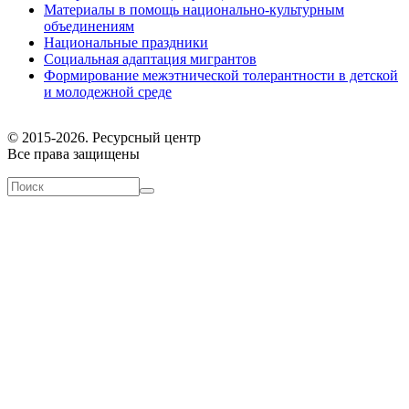
Материалы в помощь национально-культурным
объединениям
Национальные праздники
Социальная адаптация мигрантов
Формирование межэтнической толерантности в детской
и молодежной среде
© 2015-2026. Ресурсный центр
Все права защищены
Форма поиска
Поиск