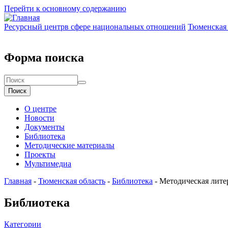
Перейти к основному содержанию
Ресурсный центр
в сфере национальных отношений
Тюменская 
Форма поиска
Поиск
О центре
Новости
Документы
Библиотека
Методические материалы
Проекты
Мультимедиа
Главная
-
Тюменская область
-
Библиотека
-
Методическая лите
Библиотека
Категории