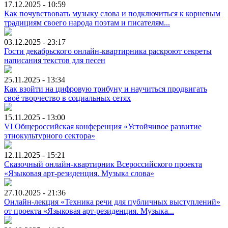
17.12.2025 - 10:59
Как почувствовать музыку слова и подключиться к корневым
традициям своего народа поэтам и писателям...
03.12.2025 - 23:17
Гости декабрьского онлайн-квартирника раскроют секреты
написания текстов для песен
25.11.2025 - 13:34
Как взойти на цифровую трибуну и научиться продвигать
своё творчество в социальных сетях
15.11.2025 - 13:00
VI Общероссийская конференция «Устойчивое развитие
этнокультурного сектора»
12.11.2025 - 15:21
Сказочный онлайн-квартирник Всероссийского проекта
«Языковая арт-резиденция. Музыка слова»
27.10.2025 - 21:36
Онлайн-лекция «Техника речи для публичных выступлений»
от проекта «Языковая арт-резиденция. Музыка...