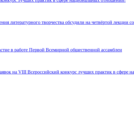
й конкурс лучших практик в сфере национальных отношений!
ия литературного творчества обсудили на четвёртой лекции со
стие в работе Первой Всемирной общественной ассамблеи
 заявок на VIII Всероссийский конкурс лучших практик в сфере