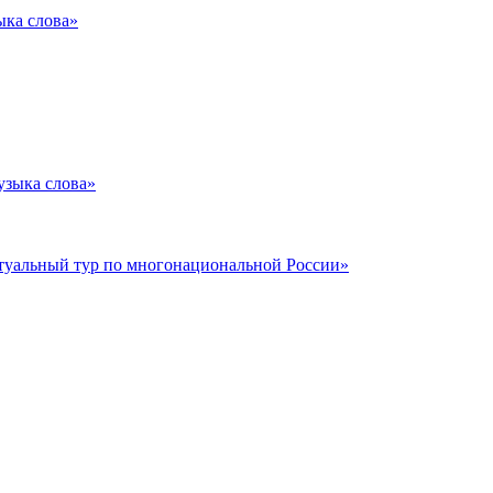
ыка слова»
узыка слова»
ртуальный тур по многонациональной России»