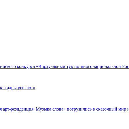
сийского конкурса «Виртуальный тур по многонациональной Ро
к: кадры решают»
 арт-резиденция. Музыка слова» погрузились в сказочный мир 