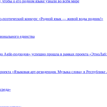
 чтобы о его родном языке узнали во всём мире
-поэтический конкурс «Родной язык ― живой воды родник!»
ионального единства
о Agile‑подходов» успешно прошла в рамках проекта «ЭтноЛаб:
оекта «Языковая арт-резиденция. Музыка слова» в Республике
 среда»