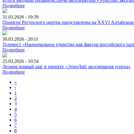
Итоги вводной онлайн‑встречи акселератора «ЭтноЛаб: акселе
Подробнее
31.03.2026 - 19:39
Проекты Ресурсного центра представлены на XXVI Алтайском 
Подробнее
30.03.2026 - 20:11
Телемост «Национальное единство как фактор российского па
Подробнее
25.03.2026 - 10:54
Делаем первый шаг в проекте «ЭтноЛаб: акселерация успеха»
Подробнее
«
‹
1
2
3
4
5
6
7
8