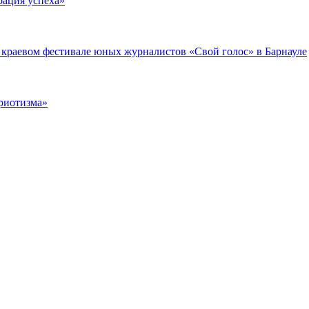
рация успеха»
краевом фестивале юных журналистов «Свой голос» в Барнауле
триотизма»