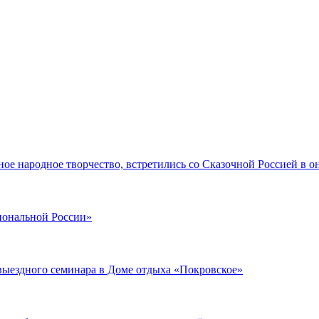
ое народное творчество, встретились со Сказочной Россией в о
иональной России»
выездного семинара в Доме отдыха «Покровское»