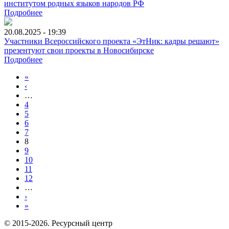
институтом родных языков народов РФ
Подробнее
20.08.2025 - 19:39
Участники Всероссийского проекта «ЭтНик: кадры решают»
презентуют свои проекты в Новосибирске
Подробнее
«
‹
…
4
5
6
7
8
9
10
11
12
…
›
»
© 2015-2026. Ресурсный центр