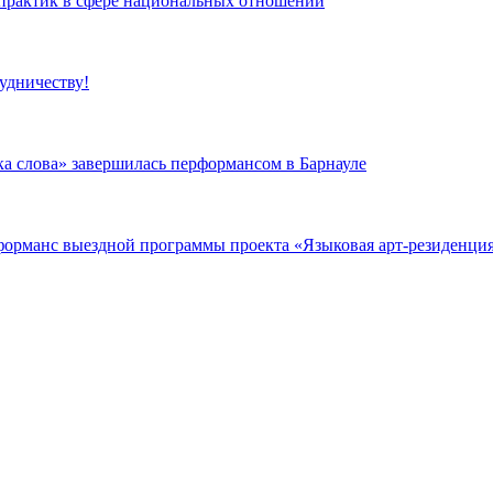
 практик в сфере национальных отношений
удничеству!
а слова» завершилась перформансом в Барнауле
орманс выездной программы проекта «Языковая арт-резиденция