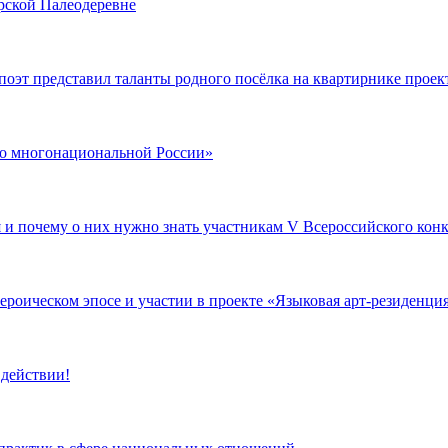
рской Палеодеревне
поэт представил таланты родного посёлка на квартирнике проек
 по многонациональной России»
я и почему о них нужно знать участникам V Всероссийского ко
роическом эпосе и участии в проекте «Языковая арт-резиденци
 действии!