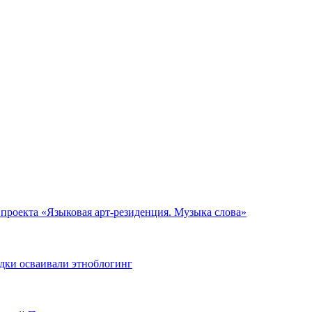
 проекта «Языковая арт-резиденция. Музыка слова»
одки осваивали этноблогинг