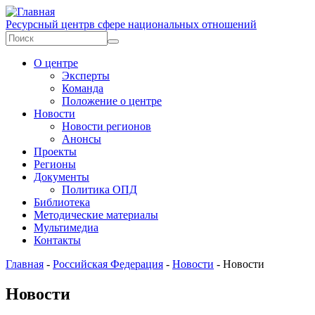
Перейти к основному содержанию
Ресурсный центр
в сфере национальных отношений
Форма поиска
Поиск
О центре
Эксперты
Команда
Положение о центре
Новости
Новости регионов
Анонсы
Проекты
Регионы
Документы
Политика ОПД
Библиотека
Методические материалы
Мультимедиа
Контакты
Главная
-
Российская Федерация
-
Новости
-
Новости
Новости