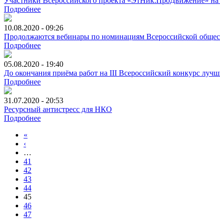
Участники Всероссийского проекта «ЭтНик:ПроДвижение» на
Подробнее
10.08.2020 - 09:26
Продолжаются вебинары по номинациям Всероссийской обще
Подробнее
05.08.2020 - 19:40
До окончания приёма работ на III Всероссийский конкурс луч
Подробнее
31.07.2020 - 20:53
Ресурсный антистресс для НКО
Подробнее
«
‹
…
41
42
43
44
45
46
47