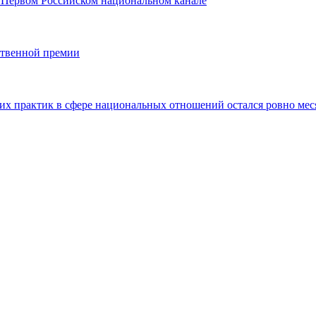
 Первом Российском национальном канале
ственной премии
ших практик в сфере национальных отношений остался ровно мес