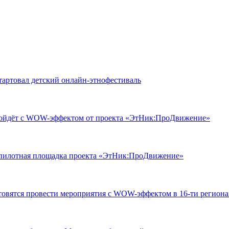
артовал детский онлайн-этнофестиваль
ройдёт с WOW-эффектом от проекта «ЭтНик:ПроДвижение»
 пилотная площадка проекта «ЭтНик:ПроДвижение»
овятся провести мероприятия с WOW-эффектом в 16-ти региона