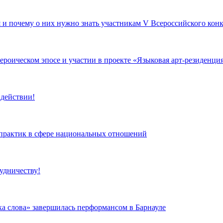
я и почему о них нужно знать участникам V Всероссийского ко
роическом эпосе и участии в проекте «Языковая арт-резиденци
 действии!
 практик в сфере национальных отношений
удничеству!
а слова» завершилась перформансом в Барнауле