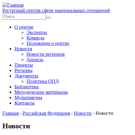
Перейти к основному содержанию
Ресурсный центр
в сфере национальных отношений
Форма поиска
Поиск
О центре
Эксперты
Команда
Положение о центре
Новости
Новости регионов
Анонсы
Проекты
Регионы
Документы
Политика ОПД
Библиотека
Методические материалы
Мультимедиа
Контакты
Главная
-
Российская Федерация
-
Новости
-
Новости
Новости