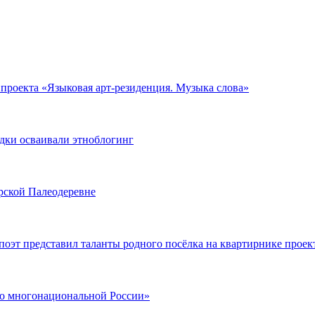
 проекта «Языковая арт-резиденция. Музыка слова»
одки осваивали этноблогинг
рской Палеодеревне
поэт представил таланты родного посёлка на квартирнике проек
 по многонациональной России»