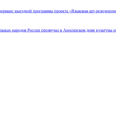
орманс выездной программы проекта «Языковая арт-резиденция
зыках народов России прозвучал в Аносинском доме культуры н