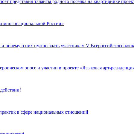
поэт представил таланты родного посёлка на квартирнике проек
 по многонациональной России»
я и почему о них нужно знать участникам V Всероссийского ко
роическом эпосе и участии в проекте «Языковая арт-резиденци
 действии!
 практик в сфере национальных отношений