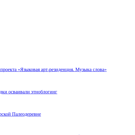
 проекта «Языковая арт-резиденция. Музыка слова»
одки осваивали этноблогинг
рской Палеодеревне