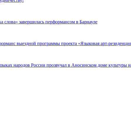
удничеству!
а слова» завершилась перформансом в Барнауле
орманс выездной программы проекта «Языковая арт-резиденция
зыках народов России прозвучал в Аносинском доме культуры н