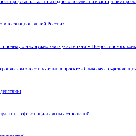
поэт представил таланты родного посёлка на квартирнике проек
 по многонациональной России»
я и почему о них нужно знать участникам V Всероссийского ко
роическом эпосе и участии в проекте «Языковая арт-резиденци
 действии!
 практик в сфере национальных отношений