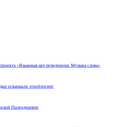
 проекта «Языковая арт-резиденция. Музыка слова»
одки осваивали этноблогинг
рской Палеодеревне