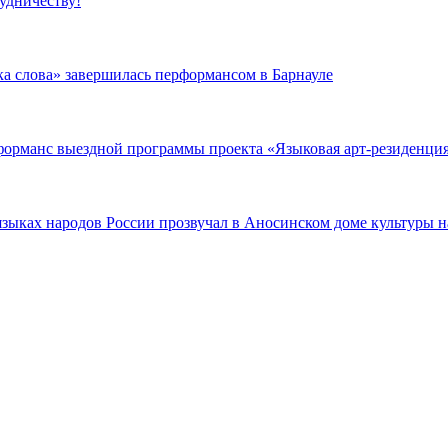
удничеству!
а слова» завершилась перформансом в Барнауле
орманс выездной программы проекта «Языковая арт-резиденция
зыках народов России прозвучал в Аносинском доме культуры н