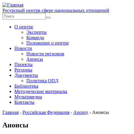
Перейти к основному содержанию
Ресурсный центр
в сфере национальных отношений
Форма поиска
Поиск
О центре
Эксперты
Команда
Положение о центре
Новости
Новости регионов
Анонсы
Проекты
Регионы
Документы
Политика ОПД
Библиотека
Методические материалы
Мультимедиа
Контакты
Главная
-
Российская Федерация
-
Anonsy
-
Анонсы
Анонсы