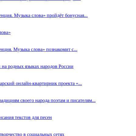
нция. Музыка слова» пройдёт бонусная...
лова»
нция. Музыка слова» познакомит с...
 на родных языках народов России
арский онлайн-квартирник проекта «...
адициям своего народа поэтам и писателям...
сания текстов для песен
творчество в социальных сетях