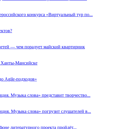
российского конкурса «Виртуальный тур по...
ектов?
детей — чем порадует майский квартирник
в Ханты-Мансийске
о Agile‑подходов»
ция. Музыка слова» представит творчество...
ция. Музыка слова» погрузит слушателей в...
фоне литературного проекта пройдёт...