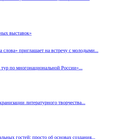
рных выставок»
 слова» приглашает на встречу с молодыми...
 тур по многонациональной России»...
кранизации литературного творчества...
ьных гостей: просто об основах создания...