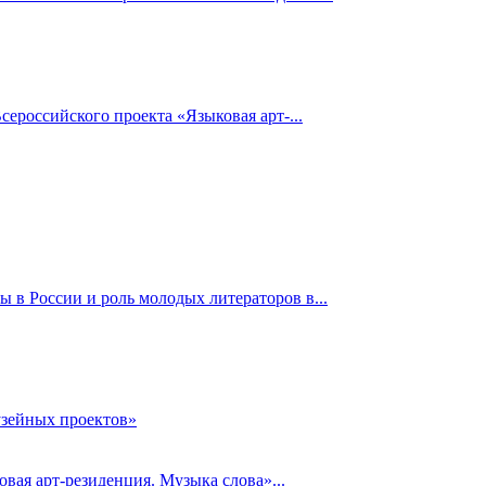
российского проекта «Языковая арт-...
 в России и роль молодых литераторов в...
узейных проектов»
вая арт-резиденция. Музыка слова»...