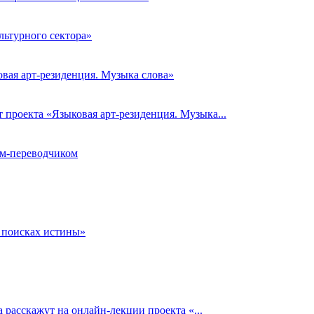
льтурного сектора»
вая арт-резиденция. Музыка слова»
проекта «Языковая арт-резиденция. Музыка...
ом-переводчиком
в поисках истины»
 расскажут на онлайн-лекции проекта «...