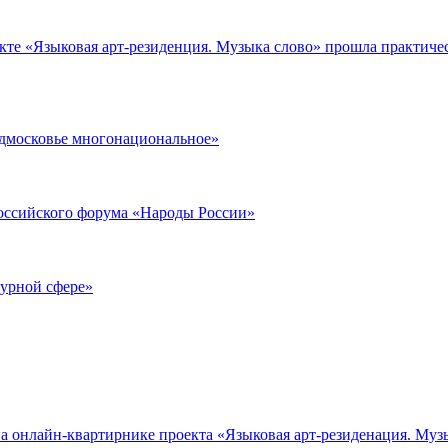
екте «Языковая арт-резиденция. Музыка слово» прошла практиче
одмосковье многонациональное»
российского форума «Народы России»
турной сфере»
на онлайн-квартирнике проекта «Языковая арт-резиденация. Муз