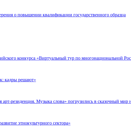
ерения о повышении квалификации государственного образца
сийского конкурса «Виртуальный тур по многонациональной Ро
к: кадры решают»
 арт-резиденция. Музыка слова» погрузились в сказочный мир 
азвитие этнокультурного сектора»