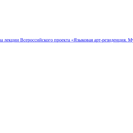
а лекции Всероссийского проекта «Языковая арт-резиденция. М