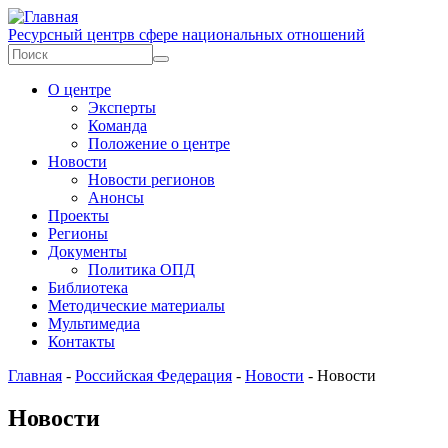
Перейти к основному содержанию
Ресурсный центр
в сфере национальных отношений
Форма поиска
Поиск
О центре
Эксперты
Команда
Положение о центре
Новости
Новости регионов
Анонсы
Проекты
Регионы
Документы
Политика ОПД
Библиотека
Методические материалы
Мультимедиа
Контакты
Главная
-
Российская Федерация
-
Новости
-
Новости
Новости