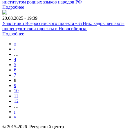
институтом родных языков народов РФ
Подробнее
20.08.2025 - 19:39
Участники Всероссийского проекта «ЭтНик: кадры решают»
презентуют свои проекты в Новосибирске
Подробнее
«
‹
…
4
5
6
7
8
9
10
11
12
…
›
»
© 2015-2026. Ресурсный центр