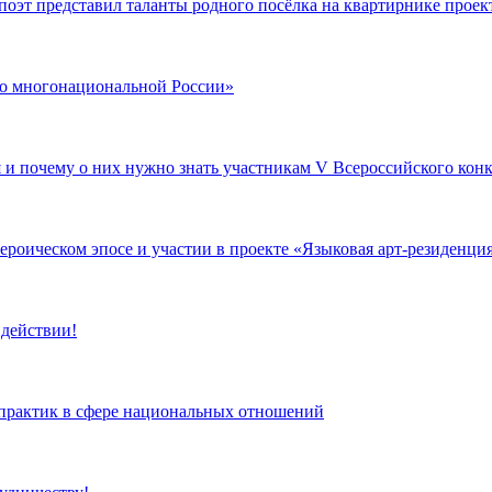
поэт представил таланты родного посёлка на квартирнике проек
 по многонациональной России»
я и почему о них нужно знать участникам V Всероссийского ко
роическом эпосе и участии в проекте «Языковая арт-резиденци
 действии!
 практик в сфере национальных отношений