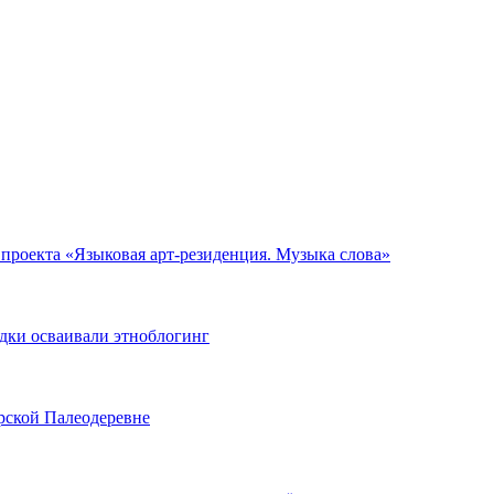
 проекта «Языковая арт-резиденция. Музыка слова»
одки осваивали этноблогинг
рской Палеодеревне