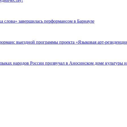
удничеству!
а слова» завершилась перформансом в Барнауле
орманс выездной программы проекта «Языковая арт-резиденция
зыках народов России прозвучал в Аносинском доме культуры н