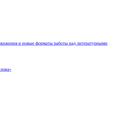
одвижения и новые форматы работы над литературными
слова»