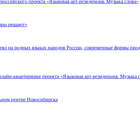
ероссийского проекта «Языковая арт-резиденция. Музыка слова»
адры решают»
ство на родных языках народов России, современные формы пр
нлайн-квартирнике проекта «Языковая арт-резиденция. Музыка 
ьном центре Новосибирска